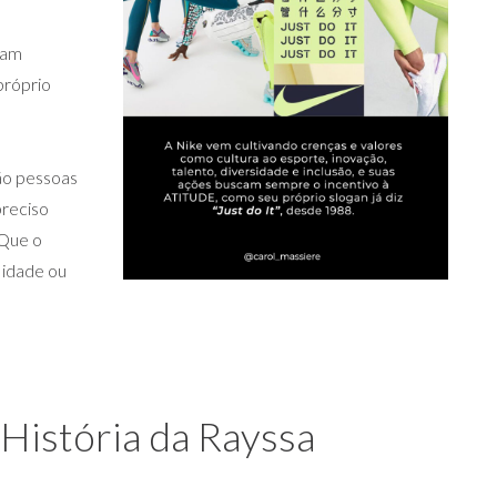
cam
próprio
são pessoas
preciso
 Que o
, idade ou
História da Rayssa