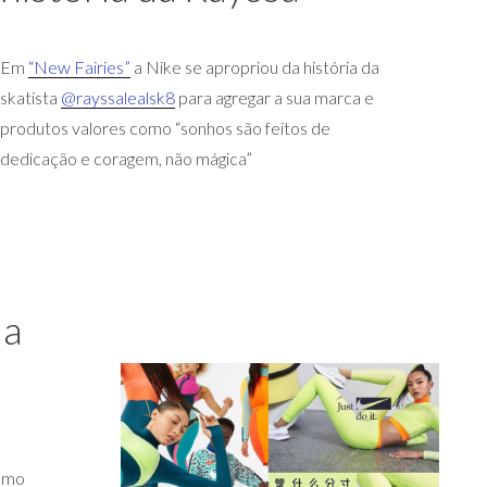
Em
“New Fairies”
a Nike se apropriou da história da
skatista
@rayssalealsk8
para agregar a sua marca e
produtos valores como “sonhos são feitos de
dedicação e coragem, não mágica”
da
como