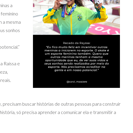
ninas a
 feminino
am a mesma
eus sonhos
otencial.”
a Raissa e
reza,
reais.
 precisam buscar histórias de outras pessoas para construir
istória, só precisa aprender a comunicar ela e transmitir a