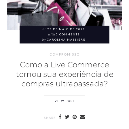
on
23 DE MAIO DE 2022
with
0 COMMENTS
by
CAROLINA MASSIÈRE
COMPROMISSO
Como a Live Commerce
tornou sua experiência de
compras ultrapassada?
VIEW POST
SHARE