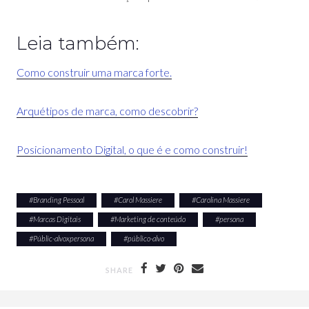
Leia também:
Como construir uma marca forte.
Arquétipos de marca, como descobrir?
Posicionamento Digital, o que é e como construir!
#
Branding Pessoal
#
Carol Massiere
#
Carolina Massiere
#
Marcas Digitais
#
Marketing de conteúdo
#
persona
#
Públic-alvoxpersona
#
público-alvo
SHARE