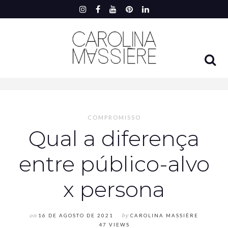
COMPROMISSO
Qual a diferença
entre público-alvo
x persona
on
16 DE AGOSTO DE 2021
by
CAROLINA MASSIÈRE
47 VIEWS