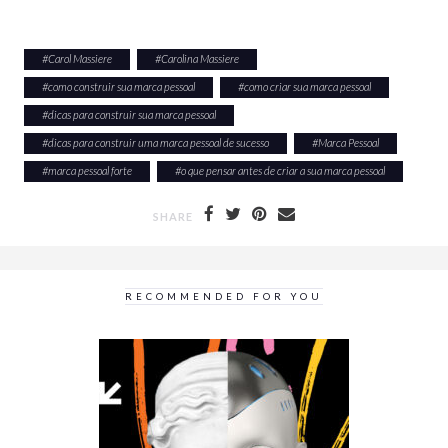
#
Carol Massiere
#
Carolina Massiere
#
como construir sua marca pessoal
#
como criar sua marca pessoal
#
dicas para construir sua marca pessoal
#
dicas para construir uma marca pessoal de sucesso
#
Marca Pessoal
#
marca pessoal forte
#
o que pensar antes de criar a sua marca pessoal
SHARE
RECOMMENDED FOR YOU