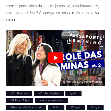
sobre alguns tabus da cultura japonesa, relacionamento,
sexualidade, frieza? Conheça um pouco mais sobre essa
cultura!
#
Carol Massiere
#
Carolina Massiere
#
japão
#
Noite em Tokyo
#
passaporte feminino
#
Passaporte Feminino Japão
#
tokyo
#
Viagem
#
Viajar