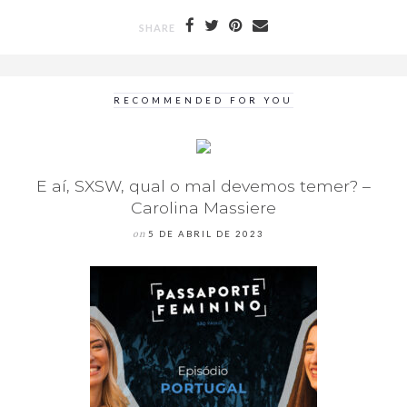
SHARE
RECOMMENDED FOR YOU
E aí, SXSW, qual o mal devemos temer? –
Carolina Massiere
on
5 DE ABRIL DE 2023