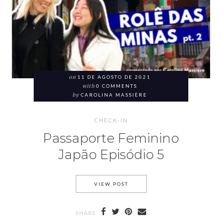
on
11 DE AGOSTO DE 2021
with
0 COMMENTS
by
CAROLINA MASSIÈRE
CHECK-IN
Passaporte Feminino
Japão Episódio 5
VIEW POST
SHARE