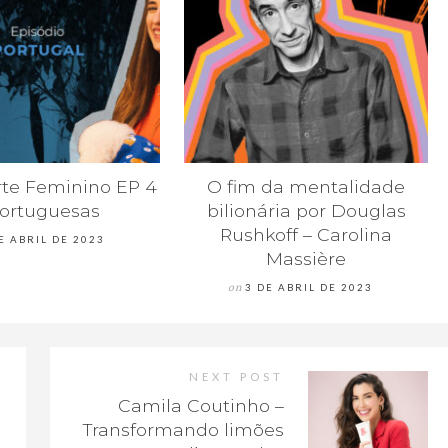
te Feminino EP 4
O fim da mentalidade
Portuguesas
bilionária por Douglas
Rushkoff – Carolina
E ABRIL DE 2023
Massière
on
3 DE ABRIL DE 2023
NEXT POST
Camila Coutinho –
Transformando limões