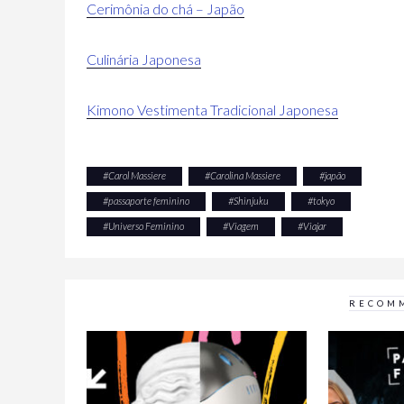
Cerimônia do chá – Japão
Culinária Japonesa
Kimono Vestimenta Tradicional Japonesa
#
Carol Massiere
#
Carolina Massiere
#
japão
#
passaporte feminino
#
Shinjuku
#
tokyo
#
Universo Feminino
#
Viagem
#
Viajar
RECOM