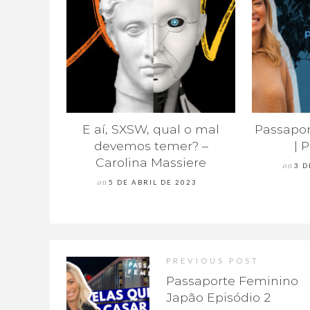
E aí, SXSW, qual o mal
Passapor
devemos temer? –
| 
Carolina Massiere
on
3 D
on
5 DE ABRIL DE 2023
PREVIOUS POST
Passaporte Feminino
Japão Episódio 2