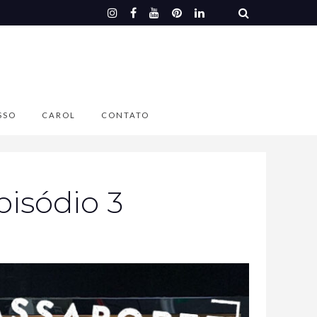
SSO
CAROL
CONTATO
isódio 3