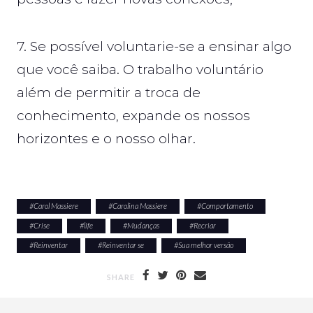
7. Se possível voluntarie-se a ensinar algo
que você saiba. O trabalho voluntário
além de permitir a troca de
conhecimento, expande os nossos
horizontes e o nosso olhar.
#
Carol Massiere
#
Carolina Massiere
#
Comportamento
#
Crise
#
life
#
Mudanças
#
Recriar
#
Reinventar
#
Reinventar se
#
Sua melhor versão
SHARE