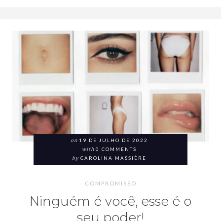
on
19 DE JULHO DE 2022
with
0 COMMENTS
by
CAROLINA MASSIÈRE
COMPROMISSO
Ninguém é você, esse é o
seu poder!