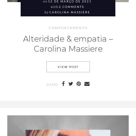
on
12 DE MARÇO DE 2021
with
2 COMMENTS
by
CAROLINA MASSIÈRE
COMPORTAMENTO
Alteridade & empatia –
Carolina Massiere
VIEW POST
SHARE