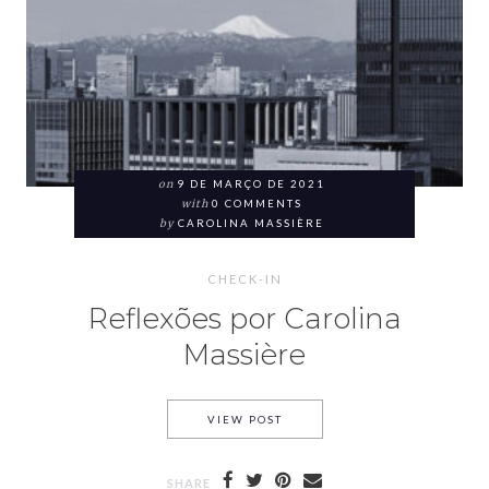
on
9 DE MARÇO DE 2021
with
0 COMMENTS
by
CAROLINA MASSIÈRE
CHECK-IN
Reflexões por Carolina
Massière
VIEW POST
SHARE