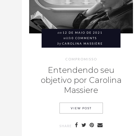
on
12 DE MAIO DE 2021
with
0 COMMENTS
by
CAROLINA MASSIÈRE
COMPROMISSO
Entendendo seu
objetivo por Carolina
Massiere
VIEW POST
SHARE