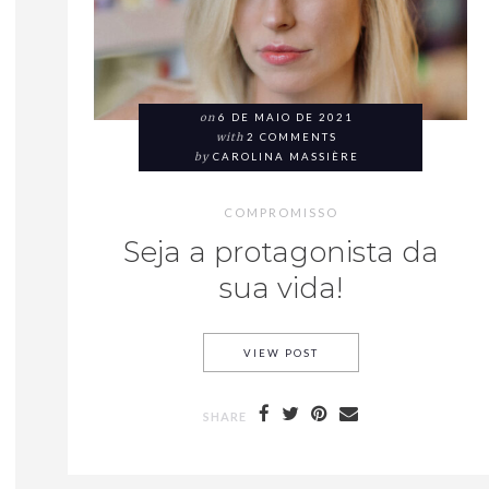
on
6 DE MAIO DE 2021
with
2 COMMENTS
by
CAROLINA MASSIÈRE
COMPROMISSO
Seja a protagonista da
sua vida!
VIEW POST
SHARE