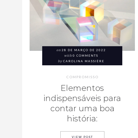
on
28 DE MARÇO DE 2022
with
0 COMMENTS
by
CAROLINA MASSIÈRE
COMPROMISSO
Elementos
indispensáveis para
contar uma boa
história:
VIEW POST