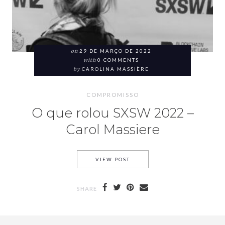
on
29 DE MARÇO DE 2022
with
0 COMMENTS
by
CAROLINA MASSIÈRE
COMPROMISSO
O que rolou SXSW 2022 –
Carol Massiere
VIEW POST
SHARE