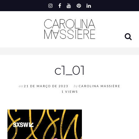
c1_01
on
21 DE MARÇO DE 2023
by
CAROLINA MASSIÈRE
1 VIEWS