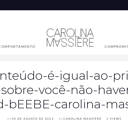
COMPORTAMENTO
COMPROMI
teúdo-é-igual-ao-pr
ó-sobre-você-não-hav
d-bEEBE-carolina-mas
on
30 DE AGOSTO DE 2021
by
CAROLINA MASSIÈRE
1 VIEWS