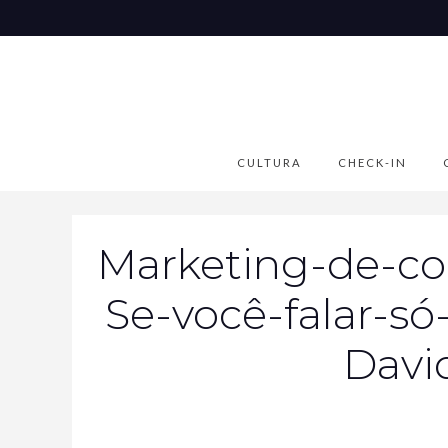
CULTURA
CHECK-IN
Marketing-de-con
Se-você-falar-s
Davi