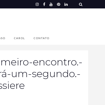
SSO
CAROL
CONTATO
imeiro-encontro.-
erá-um-segundo.-
siere