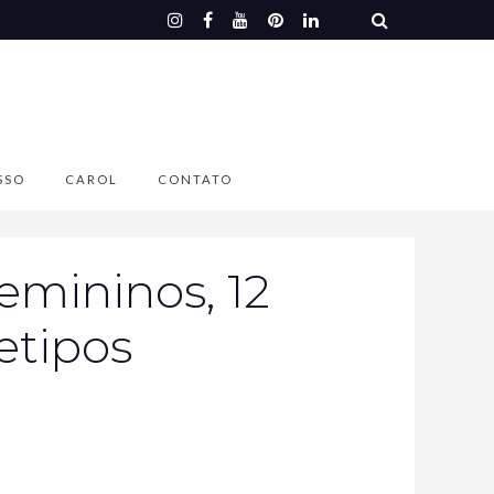
SSO
CAROL
CONTATO
emininos, 12
etipos