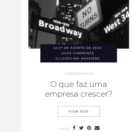
on
17 DE AGOSTO DE 2022
with
0 COMMENTS
by
CAROLINA MASSIÈRE
COMPROMISSO
O que faz uma
empresa crescer?
VIEW POST
SHARE