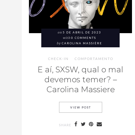
on
5 DE ABRIL DE 2023
with
0 COMMENTS
by
CAROLINA MASSIÈRE
CHECK-IN
COMPORTAMENTO
E aí, SXSW, qual o mal
devemos temer? –
Carolina Massiere
VIEW POST
SHARE