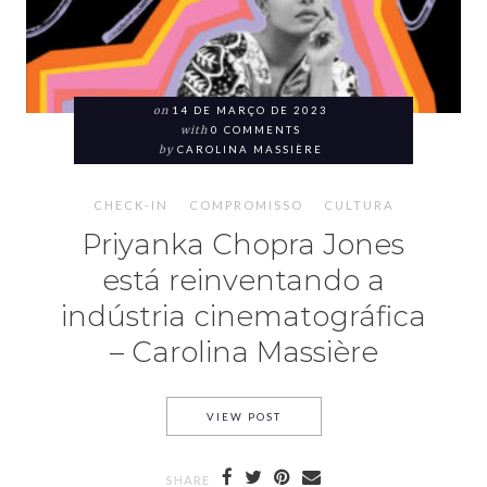
on
14 DE MARÇO DE 2023
with
0 COMMENTS
by
CAROLINA MASSIÈRE
CHECK-IN
COMPROMISSO
CULTURA
Priyanka Chopra Jones
está reinventando a
indústria cinematográfica
– Carolina Massière
VIEW POST
SHARE